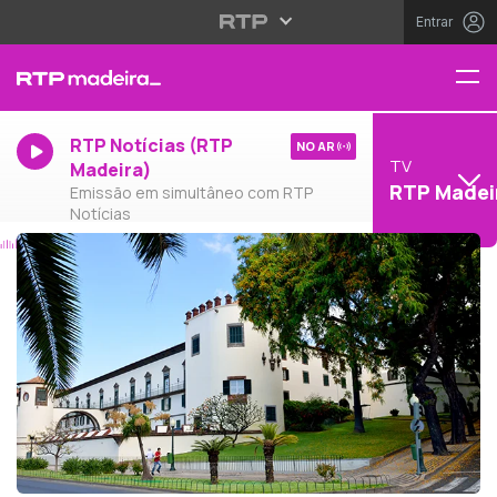
Entrar
RTP Notícias (RTP
NO AR
TV
Madeira)
RTP Madei
Emissão em simultâneo com RTP
Notícias