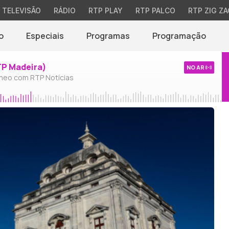
TELEVISÃO
RÁDIO
RTP PLAY
RTP PALCO
RTP ZIG ZA
o
Especiais
Programas
Programação
TP Madeira)
NO AR
neo com RTP Notícias