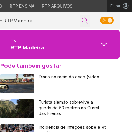
G
RTP ENSINA
RTP ARQUIVOS
Entrar
+ RTP Madeira
TV
RTP Madeira
Pode também gostar
Diário no meio do caos (vídeo)
Turista alemão sobrevive a
queda de 50 metros no Curral
das Freiras
Incidência de infeções sobe e Rt