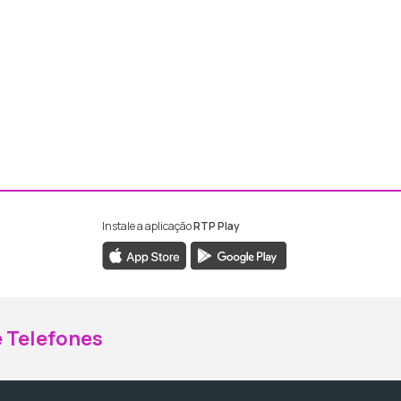
Instale a aplicação
RTP Play
ebook da RTP Madeira
nstagram da RTP Madeira
 Telefones