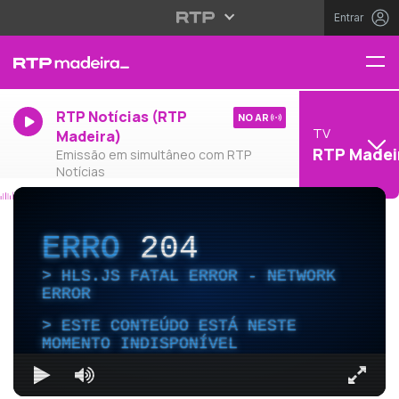
Entrar
RTP Notícias (RTP
NO AR
TV
Madeira)
RTP Madei
Emissão em simultâneo com RTP
Notícias
ERRO
204
HLS.JS FATAL ERROR - NETWORK
ERROR
ESTE CONTEÚDO ESTÁ NESTE
MOMENTO INDISPONÍVEL