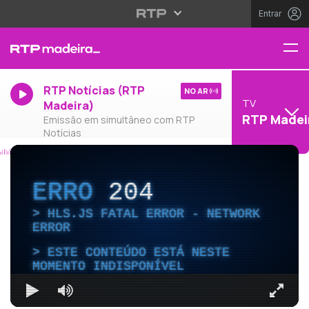
Entrar
RTP Notícias (RTP
NO AR
TV
Madeira)
RTP Madei
Emissão em simultâneo com RTP
Notícias
ERRO
204
HLS.JS FATAL ERROR - NETWORK
ERROR
ESTE CONTEÚDO ESTÁ NESTE
MOMENTO INDISPONÍVEL