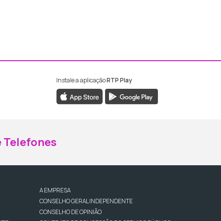
Instale a aplicação
RTP Play
ebook da RTP Madeira
nstagram da RTP Madeira
 Telefones
A EMPRESA
CONSELHO GERAL INDEPENDENTE
CONSELHO DE OPINIÃO