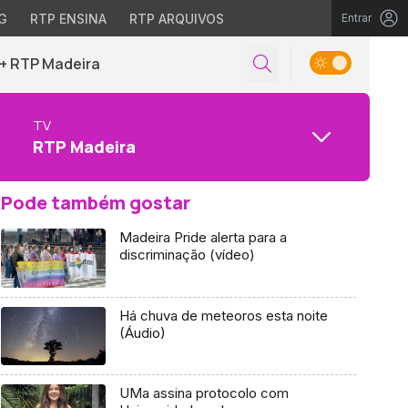
G
RTP ENSINA
RTP ARQUIVOS
Entrar
+ RTP Madeira
TV
RTP Madeira
Pode também gostar
Madeira Pride alerta para a
discriminação (vídeo)
Há chuva de meteoros esta noite
(Áudio)
UMa assina protocolo com