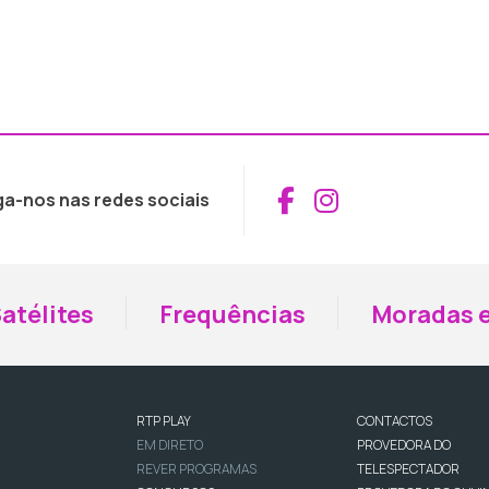
Aceder ao Fac
Aceder ao I
ga-nos nas redes sociais
atélites
Frequências
Moradas e
RTP PLAY
CONTACTOS
EM DIRETO
PROVEDORA DO
REVER PROGRAMAS
TELESPECTADOR