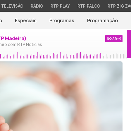
TELEVISÃO
RÁDIO
RTP PLAY
RTP PALCO
RTP ZIG ZA
o
Especiais
Programas
Programação
TP Madeira)
NO AR
neo com RTP Notícias