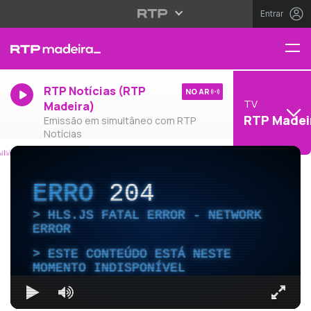
Entrar
RTP Notícias (RTP
NO AR
TV
Madeira)
RTP Madei
Emissão em simultâneo com RTP
Notícias
ERRO
204
HLS.JS FATAL ERROR - NETWORK
ERROR
ESTE CONTEÚDO ESTÁ NESTE
MOMENTO INDISPONÍVEL