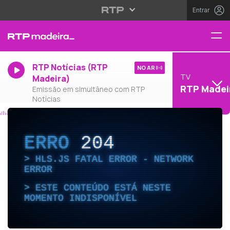
Entrar
RTP Notícias (RTP
NO AR
TV
Madeira)
RTP Madei
Emissão em simultâneo com RTP
Notícias
ERRO
204
HLS.JS FATAL ERROR - NETWORK
ERROR
ESTE CONTEÚDO ESTÁ NESTE
MOMENTO INDISPONÍVEL