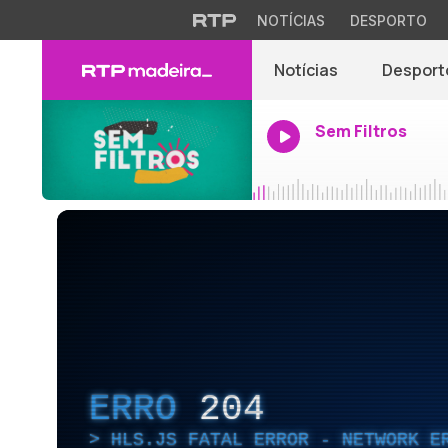
NOTÍCIAS
DESPORTO
Notícias
Desport
Sem Filtros
ERRO
204
HLS.JS FATAL ERROR - NETWORK E