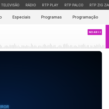
TELEVISÃO
RÁDIO
RTP PLAY
RTP PALCO
RTP ZIG ZA
o
Especiais
Programas
Programação
NO AR
RROR