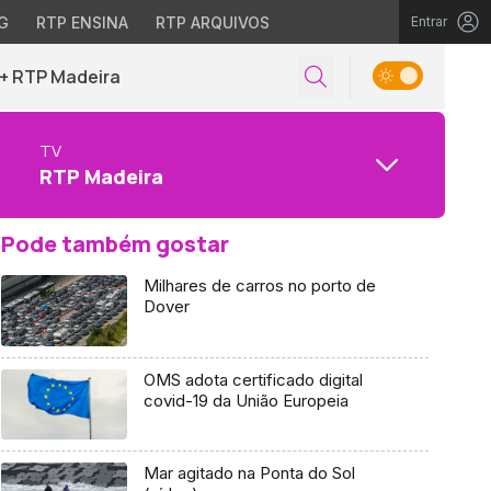
G
RTP ENSINA
RTP ARQUIVOS
Entrar
+ RTP Madeira
TV
RTP Madeira
Pode também gostar
Milhares de carros no porto de
Dover
OMS adota certificado digital
covid-19 da União Europeia
Mar agitado na Ponta do Sol