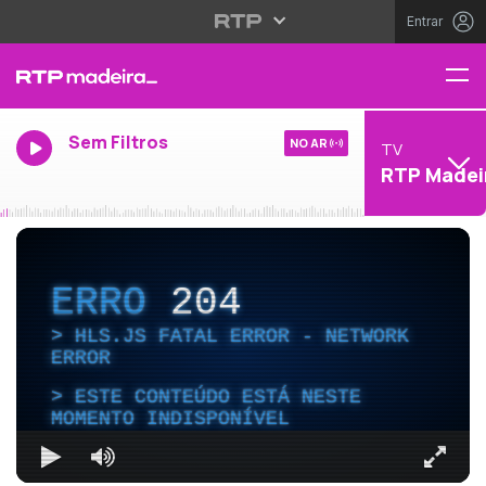
Entrar
Sem Filtros
NO AR
TV
RTP Madei
ERRO
204
HLS.JS FATAL ERROR - NETWORK
ERROR
ESTE CONTEÚDO ESTÁ NESTE
MOMENTO INDISPONÍVEL