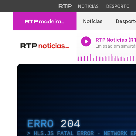
NOTÍCIAS
DESPORTO
Notícias
Desport
RTP Notícias (R
Emissão em simultâ
ERRO
204
HLS.JS FATAL ERROR - NETWORK E