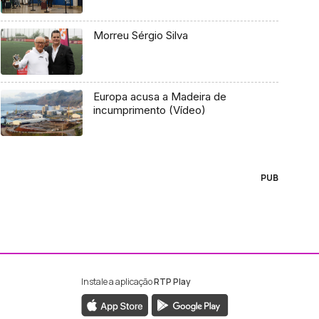
Morreu Sérgio Silva
Europa acusa a Madeira de
incumprimento (Vídeo)
PUB
Instale a aplicação
RTP Play
ebook da RTP Madeira
nstagram da RTP Madeira