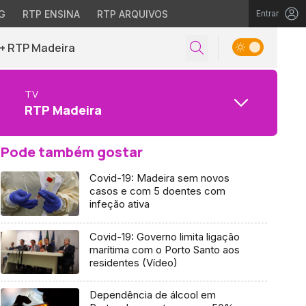
G
RTP ENSINA
RTP ARQUIVOS
Entrar
+ RTP Madeira
TV
RTP Madeira
Pode também gostar
Covid-19: Madeira sem novos
casos e com 5 doentes com
infeção ativa
Covid-19: Governo limita ligação
marítima com o Porto Santo aos
residentes (Vídeo)
Dependência de álcool em