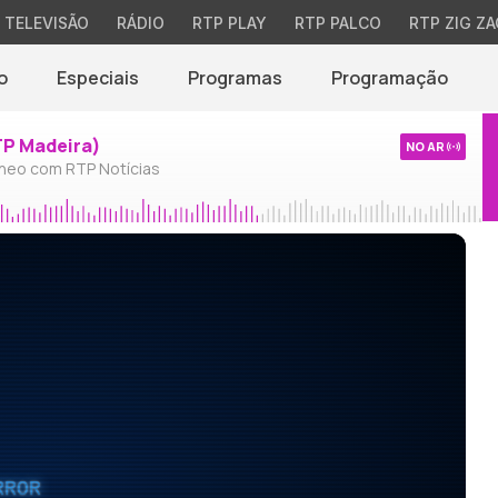
TELEVISÃO
RÁDIO
RTP PLAY
RTP PALCO
RTP ZIG ZA
o
Especiais
Programas
Programação
TP Madeira)
NO AR
neo com RTP Notícias
RROR