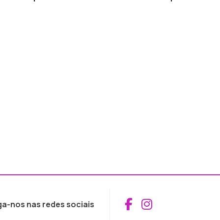
Aceder ao Fac
Aceder ao I
ga-nos nas redes sociais