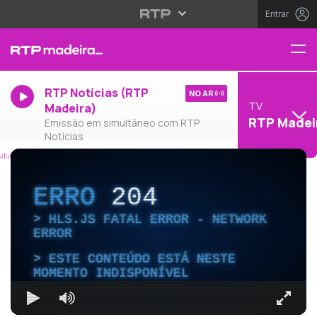
Entrar
RTP Notícias (RTP
NO AR
TV
Madeira)
RTP Madei
Emissão em simultâneo com RTP
Notícias
ERRO
204
HLS.JS FATAL ERROR - NETWORK
ERROR
ESTE CONTEÚDO ESTÁ NESTE
MOMENTO INDISPONÍVEL