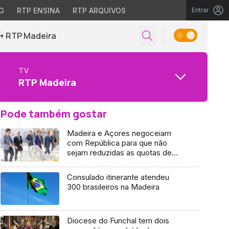
G
RTP ENSINA
RTP ARQUIVOS
Entrar
+ RTP Madeira
TV
RTP Madeira
Pode também gostar
Madeira e Açores negoceiam
com República para que não
sejam reduzidas as quotas de
espada e atum (áudio)
Consulado itinerante atendeu
300 brasileiros na Madeira
Diocese do Funchal tem dois