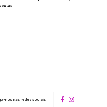
peutas.
Aceder ao Fac
Aceder ao I
ga-nos nas redes sociais