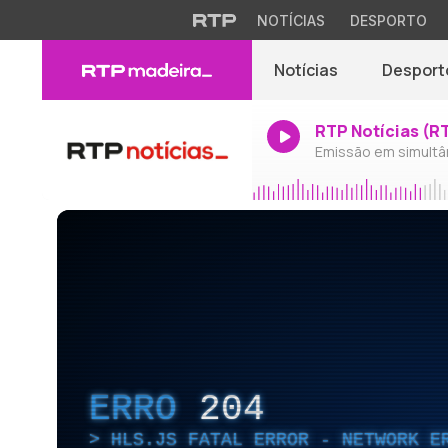
NOTÍCIAS
DESPORTO
Notícias
Desport
RTP Notícias (R
Emissão em simultâ
ERRO
204
HLS.JS FATAL ERROR - NETWORK E