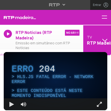
Entrar
RTP Notícias (RTP
NO AR
TV
Madeira)
RTP Madei
Emissão em simultâneo com RTP
Notícias
ERRO
204
HLS.JS FATAL ERROR - NETWORK
ERROR
ESTE CONTEÚDO ESTÁ NESTE
MOMENTO INDISPONÍVEL