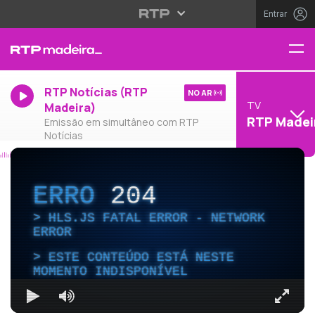
Entrar
RTP Notícias (RTP
NO AR
TV
Madeira)
RTP Madei
Emissão em simultâneo com RTP
Notícias
ERRO
204
HLS.JS FATAL ERROR - NETWORK
ERROR
ESTE CONTEÚDO ESTÁ NESTE
MOMENTO INDISPONÍVEL