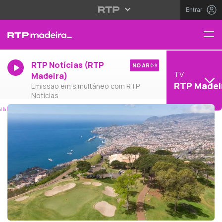
Entrar
RTP Notícias (RTP
NO AR
TV
Madeira)
RTP Madei
Emissão em simultâneo com RTP
Notícias