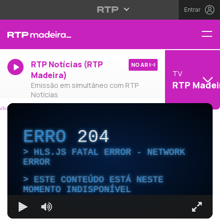
Entrar
RTP Notícias (RTP
NO AR
TV
Madeira)
RTP Madei
Emissão em simultâneo com RTP
Notícias
ERRO
204
HLS.JS FATAL ERROR - NETWORK
ERROR
ESTE CONTEÚDO ESTÁ NESTE
MOMENTO INDISPONÍVEL