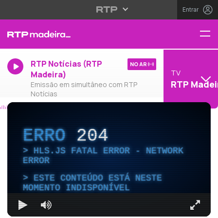
Entrar
RTP Notícias (RTP
NO AR
TV
Madeira)
RTP Madei
Emissão em simultâneo com RTP
Notícias
ERRO
204
HLS.JS FATAL ERROR - NETWORK
ERROR
ESTE CONTEÚDO ESTÁ NESTE
MOMENTO INDISPONÍVEL