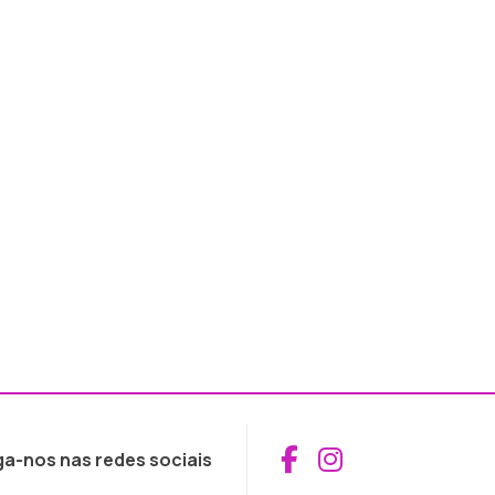
Aceder ao Fac
Aceder ao I
ga-nos nas redes sociais