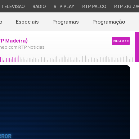
TELEVISÃO
RÁDIO
RTP PLAY
RTP PALCO
RTP ZIG ZA
o
Especiais
Programas
Programação
TP Madeira)
NO AR
neo com RTP Notícias
RROR