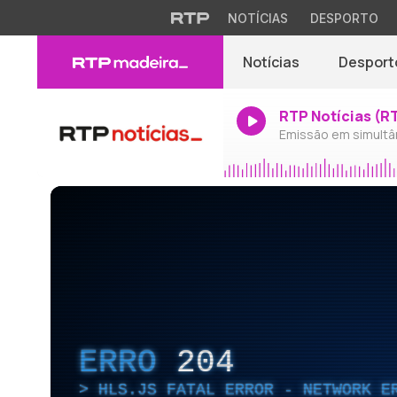
NOTÍCIAS
DESPORTO
Notícias
Desport
RTP Notícias (R
Emissão em simultâ
ERRO
204
HLS.JS FATAL ERROR - NETWORK E