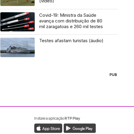
(vídeo)
Covid-19: Ministra da Saúde
avança com distribuição de 80
mil zaragatoas e 260 mil testes
Testes afastam turistas (áudio)
PUB
Instale a aplicação
RTP Play
ebook da RTP Madeira
nstagram da RTP Madeira