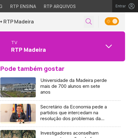
G
RTP ENSINA
RTP ARQUIVOS
Entrar
+ RTP Madeira
TV
RTP Madeira
Pode também gostar
Universidade da Madeira perde
mais de 700 alunos em sete
anos
Secretário da Economia pede a
partidos que intercedam na
resolução dos problemas da
Madeira
Investigadores aconselham