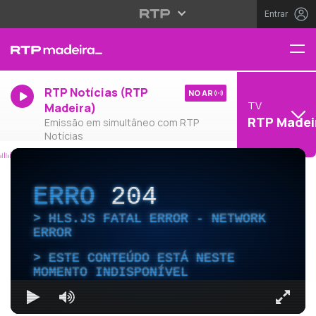
Entrar
RTP Notícias (RTP
NO AR
TV
Madeira)
RTP Madei
Emissão em simultâneo com RTP
Notícias
ERRO
204
HLS.JS FATAL ERROR - NETWORK
ERROR
ESTE CONTEÚDO ESTÁ NESTE
MOMENTO INDISPONÍVEL