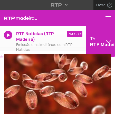
Entrar
RTP Notícias (RTP
NO AR
TV
Madeira)
RTP Madei
Emissão em simultâneo com RTP
Notícias