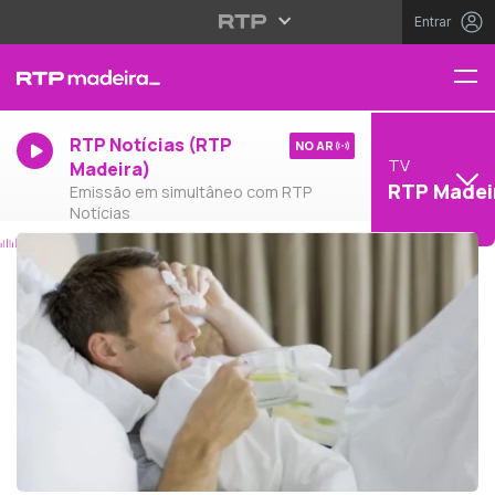
Entrar
RTP Notícias (RTP
NO AR
TV
Madeira)
RTP Madei
Emissão em simultâneo com RTP
Notícias