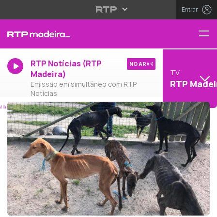
Entrar
RTP Notícias (RTP
NO AR
TV
Madeira)
RTP Madei
Emissão em simultâneo com RTP
Notícias