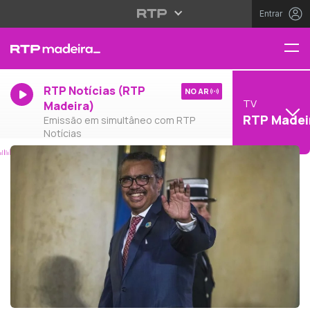
Entrar
RTP Notícias (RTP
NO AR
TV
Madeira)
RTP Madei
Emissão em simultâneo com RTP
Notícias