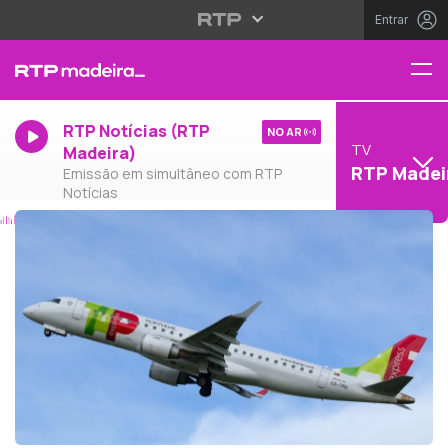
Entrar
RTP Notícias (RTP
NO AR
TV
Madeira)
RTP Madei
Emissão em simultâneo com RTP
Notícias