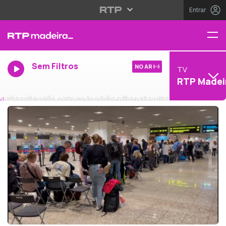
Entrar
Sem Filtros
NO AR
TV
RTP Madei