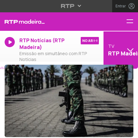
Entrar
RTP Notícias (RTP
NO AR
TV
Madeira)
RTP Madei
Emissão em simultâneo com RTP
Notícias