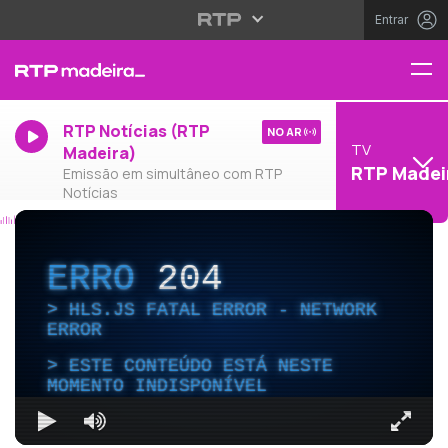
Entrar
RTP Notícias (RTP
NO AR
TV
Madeira)
RTP Madei
Emissão em simultâneo com RTP
Notícias
ERRO
204
HLS.JS FATAL ERROR - NETWORK
ERROR
ESTE CONTEÚDO ESTÁ NESTE
MOMENTO INDISPONÍVEL