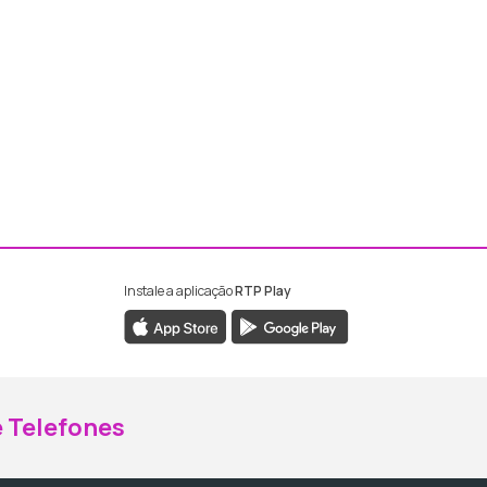
Instale a aplicação
RTP Play
ebook da RTP Madeira
nstagram da RTP Madeira
 Telefones