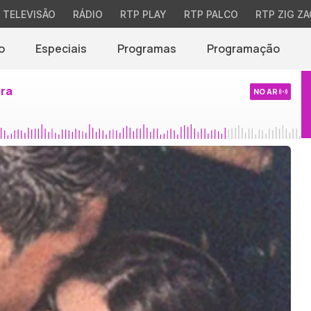
TELEVISÃO
RÁDIO
RTP PLAY
RTP PALCO
RTP ZIG ZA
o
Especiais
Programas
Programação
ira
NO AR