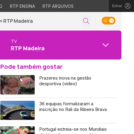
G
RTP ENSINA
RTP ARQUIVOS
Entrar
+ RTP Madeira
TV
RTP Madeira
Pode também gostar
Prazeres inova na gestão
desportiva (vídeo)
36 equipas formalizaram a
inscrição no Rali da Ribeira Brava
Portugal estreia-se nos Mundiais