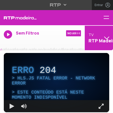
Entrar
Sem Filtros
NO AR
TV
RTP Madei
ERRO
204
HLS.JS FATAL ERROR - NETWORK
ERROR
ESTE CONTEÚDO ESTÁ NESTE
MOMENTO INDISPONÍVEL