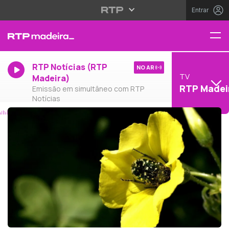
Entrar
RTP Notícias (RTP
NO AR
TV
Madeira)
RTP Madei
Emissão em simultâneo com RTP
Notícias