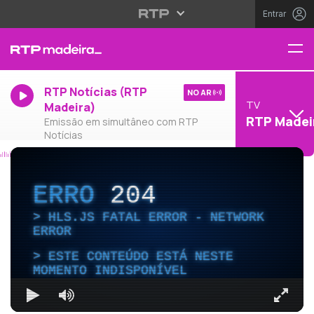
Entrar
RTP Notícias (RTP
NO AR
TV
Madeira)
RTP Madei
Emissão em simultâneo com RTP
Notícias
ERRO
204
HLS.JS FATAL ERROR - NETWORK
ERROR
ESTE CONTEÚDO ESTÁ NESTE
MOMENTO INDISPONÍVEL