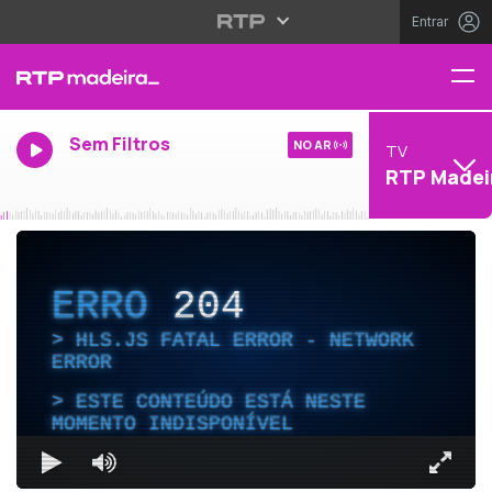
Entrar
Sem Filtros
NO AR
TV
RTP Madei
ERRO
204
HLS.JS FATAL ERROR - NETWORK
ERROR
ESTE CONTEÚDO ESTÁ NESTE
MOMENTO INDISPONÍVEL