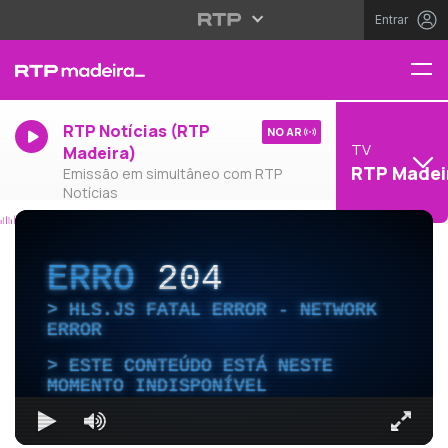
Entrar
RTP Notícias (RTP
NO AR
TV
Madeira)
RTP Madei
Emissão em simultâneo com RTP
Notícias
ERRO
204
HLS.JS FATAL ERROR - NETWORK
ERROR
ESTE CONTEÚDO ESTÁ NESTE
MOMENTO INDISPONÍVEL