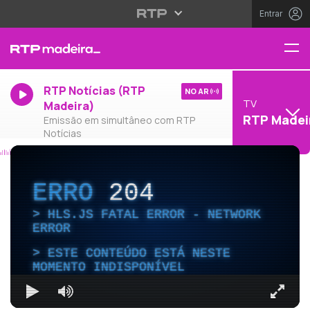
Entrar
RTP Notícias (RTP
NO AR
TV
Madeira)
RTP Madei
Emissão em simultâneo com RTP
Notícias
ERRO
204
HLS.JS FATAL ERROR - NETWORK
ERROR
ESTE CONTEÚDO ESTÁ NESTE
MOMENTO INDISPONÍVEL