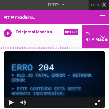
Entrar
Telejornal Madeira
NO AR
TV
RTP Madei
ERRO
204
HLS.JS FATAL ERROR - NETWORK
ERROR
ESTE CONTEÚDO ESTÁ NESTE
MOMENTO INDISPONÍVEL