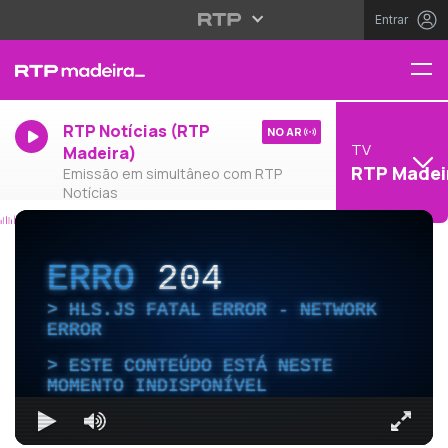
Entrar
RTP Notícias (RTP
NO AR
TV
Madeira)
RTP Madei
Emissão em simultâneo com RTP
Notícias
ERRO
204
HLS.JS FATAL ERROR - NETWORK
ERROR
ESTE CONTEÚDO ESTÁ NESTE
MOMENTO INDISPONÍVEL