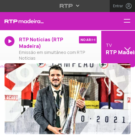
Entrar
RTP Notícias (RTP
NO AR
TV
Madeira)
RTP Madei
Emissão em simultâneo com RTP
Notícias