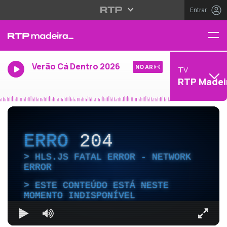
Entrar
Verão Cá Dentro 2026
NO AR
TV
RTP Madei
ERRO
204
HLS.JS FATAL ERROR - NETWORK
ERROR
ESTE CONTEÚDO ESTÁ NESTE
MOMENTO INDISPONÍVEL