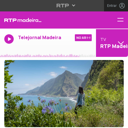
Entrar
Telejornal Madeira
NO AR
TV
RTP Madei