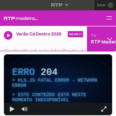
Entrar
Verão Cá Dentro 2026
NO AR
TV
RTP Madei
ERRO
204
HLS.JS FATAL ERROR - NETWORK
ERROR
ESTE CONTEÚDO ESTÁ NESTE
MOMENTO INDISPONÍVEL