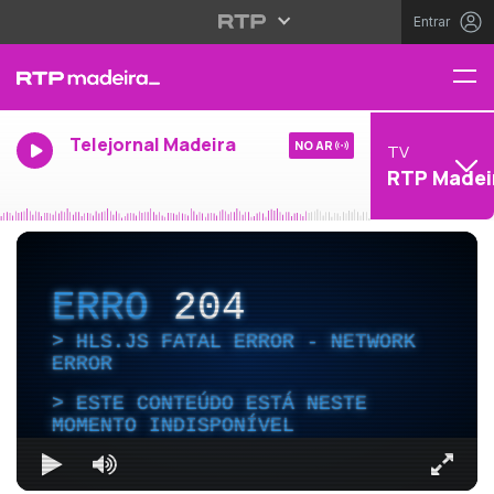
Entrar
Telejornal Madeira
NO AR
TV
RTP Madei
ERRO
204
HLS.JS FATAL ERROR - NETWORK
ERROR
ESTE CONTEÚDO ESTÁ NESTE
MOMENTO INDISPONÍVEL