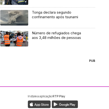
Tonga declara segundo
confinamento após tsunami
Número de refugiados chega
aos 3,48 milhões de pessoas
PUB
Instale a aplicação
RTP Play
ebook da RTP Madeira
nstagram da RTP Madeira