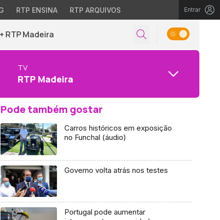
G
RTP ENSINA
RTP ARQUIVOS
Entrar
+ RTP Madeira
TV
RTP Madeira
Pode também gostar
Carros históricos em exposição
no Funchal (áudio)
Governo volta atrás nos testes
Portugal pode aumentar