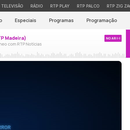
TELEVISÃO
RÁDIO
RTP PLAY
RTP PALCO
RTP ZIG ZA
o
Especiais
Programas
Programação
TP Madeira)
NO AR
neo com RTP Notícias
RROR