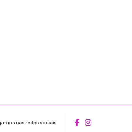
Aceder ao Fac
Aceder ao I
ga-nos nas redes sociais