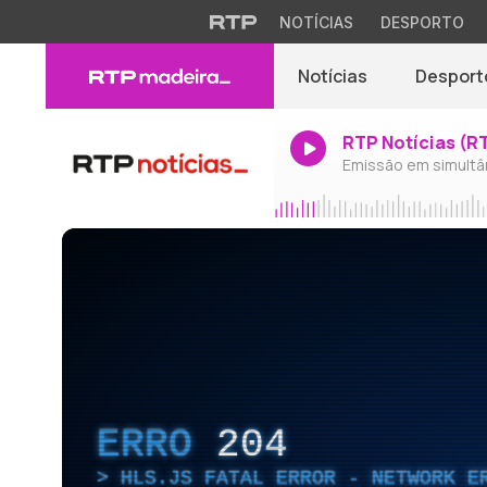
NOTÍCIAS
DESPORTO
Notícias
Desport
RTP Notícias (R
Emissão em simultâ
ERRO
204
HLS.JS FATAL ERROR - NETWORK E