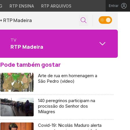
G
RTP ENSINA
RTP ARQUIVOS
Entrar
+ RTP Madeira
TV
RTP Madeira
Pode também gostar
Arte de rua em homenagem a
São Pedro (vídeo)
140 peregrinos participam na
procissão do Senhor dos
Milagres
Covid-19: Nicolás Maduro alerta