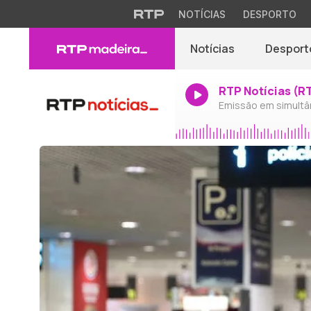
NOTÍCIAS
DESPORTO
Notícias
Desport
RTP Notícias (R
Emissão em simultâ