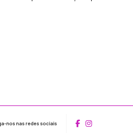
Aceder ao Fac
Aceder ao I
ga-nos nas redes sociais