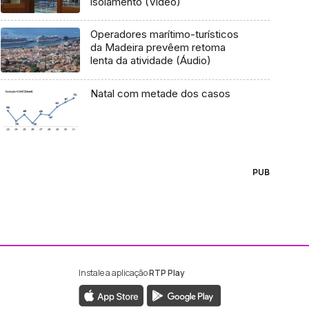
isolamento (Vídeo)
Operadores marítimo-turísticos
da Madeira prevêem retoma
lenta da atividade (Áudio)
Natal com metade dos casos
PUB
Instale a aplicação
RTP Play
ebook da RTP Madeira
nstagram da RTP Madeira