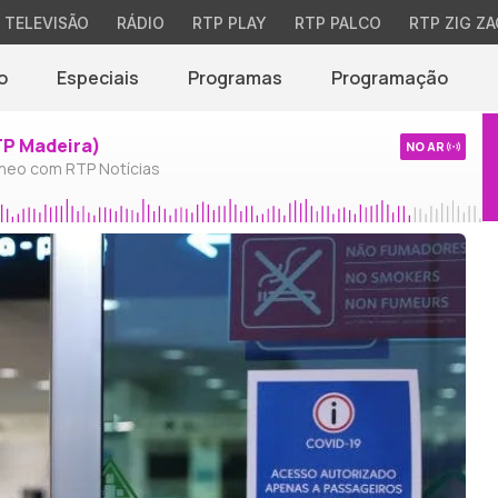
TELEVISÃO
RÁDIO
RTP PLAY
RTP PALCO
RTP ZIG ZA
o
Especiais
Programas
Programação
TP Madeira)
NO AR
neo com RTP Notícias