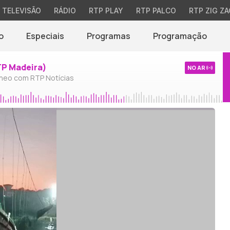
TELEVISÃO
RÁDIO
RTP PLAY
RTP PALCO
RTP ZIG ZA
o
Especiais
Programas
Programação
TP Madeira)
NO AR
neo com RTP Notícias