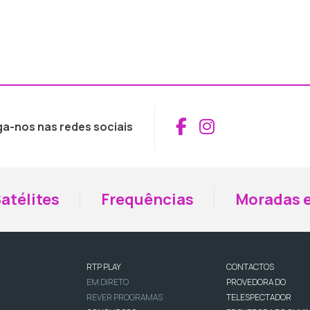
Aceder ao Fac
Aceder ao I
ga-nos nas redes sociais
atélites
Frequências
Moradas e
RTP PLAY
CONTACTOS
EM DIRETO
PROVEDORA DO
REVER PROGRAMAS
TELESPECTADOR