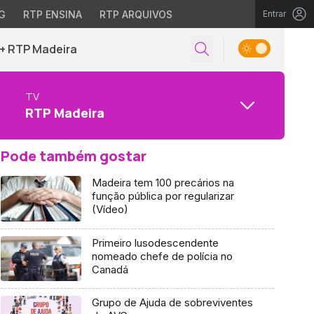
G
RTP ENSINA
RTP ARQUIVOS
Entrar
+ RTP Madeira
TV
RTP Madeira
Pode também gostar
Madeira tem 100 precários na
função pública por regularizar
(Vídeo)
Primeiro lusodescendente
nomeado chefe de polícia no
Canadá
Grupo de Ajuda de sobreviventes