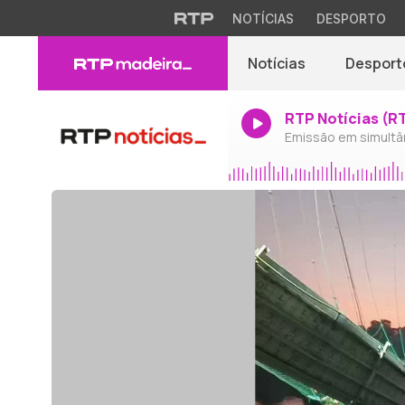
NOTÍCIAS
DESPORTO
Notícias
Desport
RTP Notícias (R
Emissão em simultâ