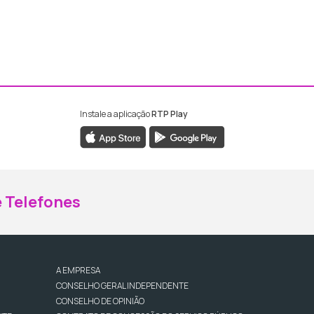
Instale a aplicação
RTP Play
ebook da RTP Madeira
nstagram da RTP Madeira
 Telefones
A EMPRESA
CONSELHO GERAL INDEPENDENTE
CONSELHO DE OPINIÃO