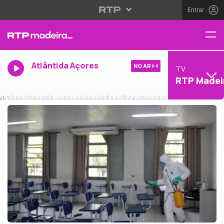
Entrar
Atlântida Açores
NO AR
TV
RTP Madei