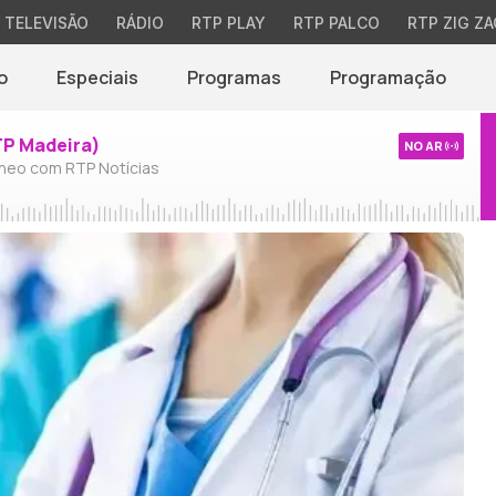
TELEVISÃO
RÁDIO
RTP PLAY
RTP PALCO
RTP ZIG ZA
o
Especiais
Programas
Programação
TP Madeira)
NO AR
neo com RTP Notícias