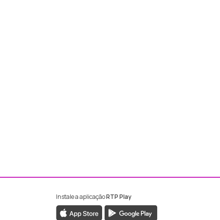
Instale a aplicação
RTP Play
ebook da RTP Madeira
nstagram da RTP Madeira