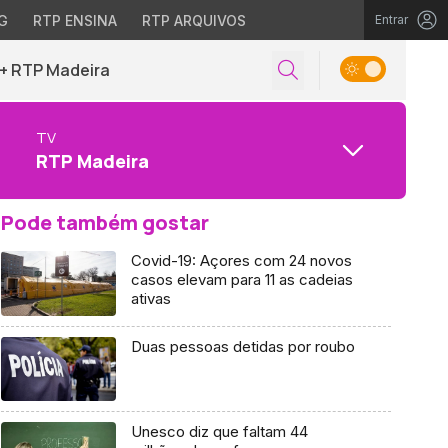
G
RTP ENSINA
RTP ARQUIVOS
Entrar
+ RTP Madeira
TV
RTP Madeira
Pode também gostar
Covid-19: Açores com 24 novos
casos elevam para 11 as cadeias
ativas
Duas pessoas detidas por roubo
Unesco diz que faltam 44