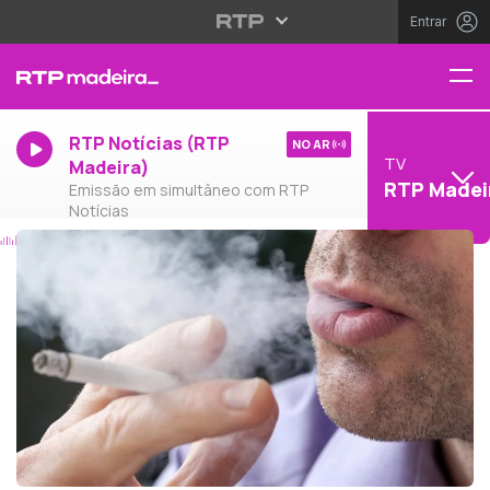
Entrar
RTP Notícias (RTP
NO AR
TV
Madeira)
RTP Madei
Emissão em simultâneo com RTP
Notícias