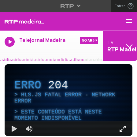
Entrar
Telejornal Madeira
NO AR
TV
RTP Madei
ERRO
204
HLS.JS FATAL ERROR - NETWORK
ERROR
ESTE CONTEÚDO ESTÁ NESTE
MOMENTO INDISPONÍVEL