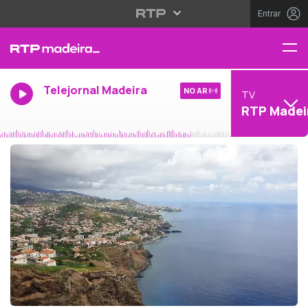
Entrar
Telejornal Madeira
NO AR
TV
RTP Madei