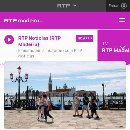
Entrar
RTP Notícias (RTP
NO AR
TV
Madeira)
RTP Madei
Emissão em simultâneo com RTP
Notícias